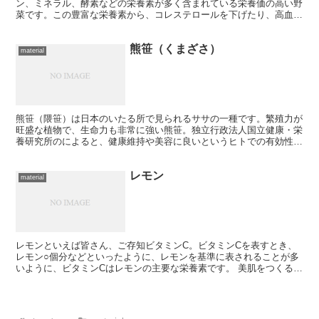
ン、ミネラル、酵素などの栄養素が多く含まれている栄養価の高い野
菜です。この豊富な栄養素から、コレステロールを下げたり、高血圧
を予防すると言われます。 II型糖尿病患者で行った臨床試...
熊笹（くまざさ）
material
熊笹（隈笹）は日本のいたる所で見られるササの一種です。繁殖力が
旺盛な植物で、生命力も非常に強い熊笹。独立行政法人国立健康・栄
養研究所のによると、健康維持や美容に良いというヒトでの有効性を
示すデータは今のところ発表されていないようですが、古く...
レモン
material
レモンといえば皆さん、ご存知ビタミンC。ビタミンCを表すとき、
レモン○個分などといったように、レモンを基準に表されることが多
いように、ビタミンCはレモンの主要な栄養素です。 美肌をつくるビ
タミンC 美肌作りには欠かせないビタミンC。これは活...