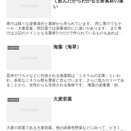
て飲んだからわかる主要素材の違
い
青汁は様々な栄養成分と素材から作られています。 同じ青汁でもケ
ール・大麦若葉・明日葉では栄養成分にに違いがあります。 また青
汁は上記のメインとなる素材1つだけで作られているものもあれば、
メインとなる素材に複数の素材を合わせているものもありま...
海藻（海草）
material
昆布やワカメなどに代表される海藻類は「ミネラルの宝庫」といわ
れ、多彩なミネラル類を豊富に含んでいます。さらに低カロリーであ
ることから、女性からも支持される食材です。 海藻の栄養素・効能
海藻には、おもにカルシウム、リン、亜鉛、ヨードなどを多...
大麦若葉
material
大麦の若葉である大麦若葉。他の緑黄色野菜などに比べて、ビタミ