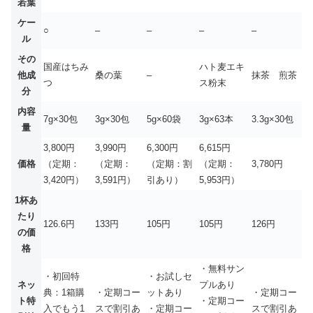
若葉
ケー
○
–
–
–
–
ル
その
国産はちみ
ハト麦エキ
他成
桑の葉
–
抹茶 煎茶
つ
ス粉末
分
内容
7g×30包
3g×30包
5g×60袋
3g×63本
3.3g×30包
量
3,800円
3,990円
6,300円
6,615円
価格
（定期：
（定期：
（定期：割
（定期：
3,780円
3,420円）
3,591円）
引あり）
5,953円）
1杯あ
たり
126.6円
133円
105円
105円
126円
の価
格
・無料サン
・初回特
・お試しセ
ネッ
プルあり
典：1箱購
・定期コー
ットあり
・定期コー
ト特
・定期コー
入でもう1
スで割引あ
・定期コー
スで割引あ