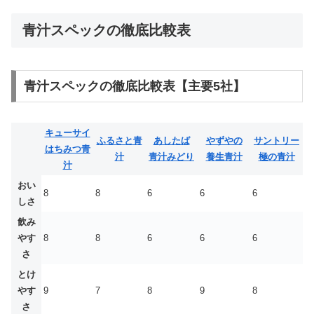
青汁スペックの徹底比較表
青汁スペックの徹底比較表【主要5社】
キューサイ
ふるさと青
あしたば
やずやの
サントリー
はちみつ青
汁
青汁みどり
養生青汁
極の青汁
汁
おい
8
8
6
6
6
しさ
飲み
やす
8
8
6
6
6
さ
とけ
やす
9
7
8
9
8
さ