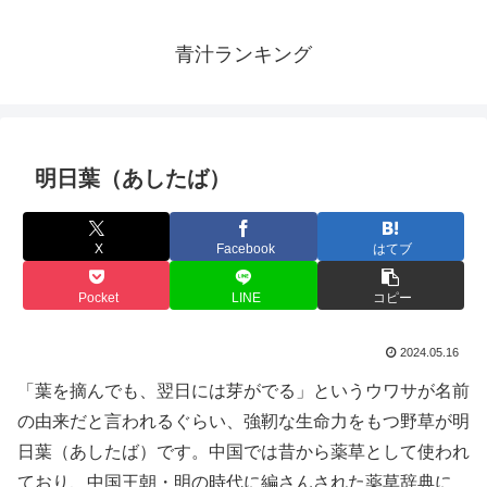
青汁ランキング
明日葉（あしたば）
X
Facebook
はてブ
Pocket
LINE
コピー
2024.05.16
「葉を摘んでも、翌日には芽がでる」というウワサが名前
の由来だと言われるぐらい、強靭な生命力をもつ野草が明
日葉（あしたば）です。中国では昔から薬草として使われ
ており、中国王朝・明の時代に編さんされた薬草辞典に