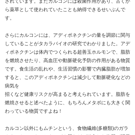
されています。またカルコンには殺菌作用があり、古くか
ら薬草として使われていたことも納得できるせいぶんで
す。
さらにカルコンには、アディポネクチンの量を調節に関与
していることがタカラバイオの研究でわかりました。アデ
ィポネクチンは体内でつくられる超善玉ホルモンで、脂肪
を燃焼させたり、高血圧や動脈硬化予防の作用がある物質
です。食生活の乱れや、生活習慣の影響で内臓脂肪が増加
すると、このアディポネクチンは減少して動脈硬化などの
病気を
招くなど健康リスクが高まると考えられています。脂肪を
燃焼させると述べたように、もちろんメタボにも大きく関
わっている物質ですよね！
カルコン以外にもムチンという、食物繊維(多糖類)のガラ