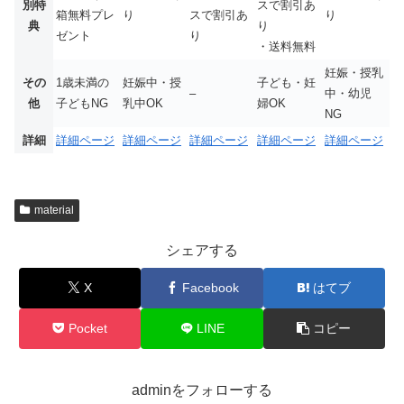
別特
スで割引あ
箱無料プレ
り
スで割引あ
り
典
り
ゼント
り
・送料無料
妊娠・授乳
その
1歳未満の
妊娠中・授
子ども・妊
–
中・幼児
他
子どもNG
乳中OK
婦OK
NG
詳細
詳細ページ
詳細ページ
詳細ページ
詳細ページ
詳細ページ
material
シェアする
X
Facebook
はてブ
Pocket
LINE
コピー
adminをフォローする