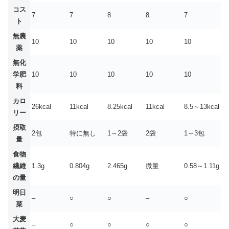
コス
7
7
8
8
7
ト
無農
10
10
10
10
10
薬
無化
学肥
10
10
10
10
10
料
カロ
26kcal
11kcal
8.25kcal
11kcal
8.5～13kcal
リー
摂取
2包
特に無し
1～2袋
2袋
1～3包
量
食物
繊維
1.3g
0.804g
2.465g
微量
0.58～1.11g
の量
明日
–
○
○
–
○
菜
大麦
–
○
○
○
○